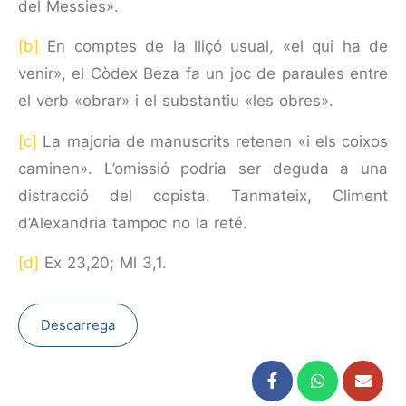
del Mes­sies».
[b]
En comptes de la lliçó usual, «el qui ha de
venir», el Còdex Beza fa un joc de paraules entre
el verb «obrar» i el substantiu «les obres».
[c]
La majoria de manuscrits retenen «i els coixos
caminen». L’omissió podria ser deguda a una
distracció del copista. Tanmateix, Climent
d’Alexandria tampoc no la reté.
[d]
Ex 23,20; Ml 3,1.
Descarrega