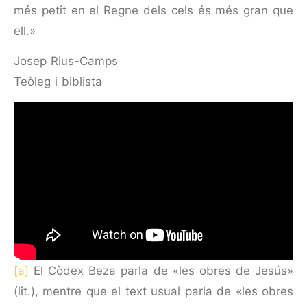
més petit en el Regne dels cels és més gran que
ell.»
Josep Rius-Camps
Teòleg i biblista
[a]
El Còdex Beza parla de «les obres de Jesús»
(lit.), mentre que el text usual parla de «les obres