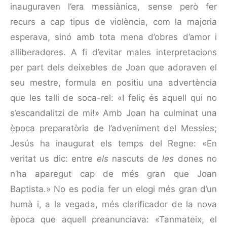
inauguraven l’era messiànica, sense però fer
recurs a cap tipus de violència, com la majoria
esperava, sinó amb tota mena d’obres d’amor i
alliberadores. A fi d’evitar males interpretacions
per part dels deixe­bles de Joan que adoraven el
seu mestre, formula en positiu una advertència
que les talli de soca-rel: «I feliç és aquell qui no
s’escanda­litzi de mi!» Amb Joan ha culminat una
època preparatòria de l’adveniment del Messies;
Jesús ha inaugurat els temps del Regne: «En
veritat us dic: entre
els
nascuts de
les
dones no
n’ha aparegut cap de més gran que Joan
Baptista.» No es podia fer un elogi més gran d’un
humà i, a la vegada, més clarificador de la nova
època que aquell preanunciava: «Tanmateix, el