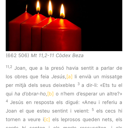
(662 506)
Mt 11,2-11 Còdex Beza
11,2
Joan, que a la presó havia sentit a parlar de
los obres que feia
Jesús
,
[a]
li envià un missatge
3
per mitjà dels seus deixebles
a dir-li: «Ets tu el
qui
ha d’obrar-ho
,
[b]
o n’hem d’espe­rar un altre?»
4
Jesús en resposta els digué: «Aneu i referiu a
5
Joan el que esteu sentint i veient:
els cecs hi
tornen a veure i
[c]
els leprosos queden nets, els