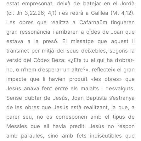
estat empresonat, deixà de batejar en el Jordà
(cf. Jn 3,22.26; 4,1) i es retirà a Galilea (Mt 4,12).
Les obres que realitzà a Cafarnaüm tingue­ren
gran ressonàn­cia i arribaren a oïdes de Joan que
estava a la presó. El missatge que aquest li
transmet per mitjà del seus deixebles, segons la
versió del Còdex Beza: «¿Ets tu el qui ha d’obrar-
ho, o n’hem d’espe­rar un altre?», reflecteix el gran
impacte que li havien produït «les obres» que
Jesús anava fent entre els malalts i desvalguts.
Sense dubtar de Jesús, Joan Baptista s’estranya
de les obres que Jesús està realitzant, ja que, a
parer seu, no es cor­responen amb el tipus de
Messies que ell havia predit. Jesús no respon
amb paraules, sinó amb fets indiscutibles que