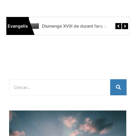
Evangelis
Diumenge XIX de durant l’any // Mt 14,22-33 Còdex Beza
Diumenge XVIII de durant l’any // Mt 14,13-21 Códice Beza