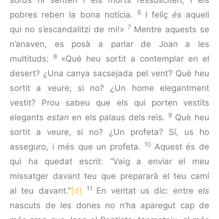
sords hi senten i els morts ressusciten, i els
6
pobres reben la bona notícia.
I feliç
és
aquell
7
qui no s’escanda­litzi de mi!»
Mentre aquests se
n’anaven, es posà a parlar de Joan a les
8
multituds:
«Què heu sortit a contemplar en el
desert? ¿Una canya sacsejada pel vent? Què heu
sortit a veure, si no? ¿Un home elegantment
vestit? Prou sabeu que els qui porten vestits
9
elegants
estan
en els palaus dels reis.
Què heu
sortit a veure, si no? ¿Un profeta? Sí, us ho
10
asseguro, i més que un profeta.
Aquest és de
qui ha quedat escrit: “Vaig a enviar el meu
missatger davant teu que prepararà el teu camí
11
al teu davant.”
[d]
En veritat us dic: entre
els
nascuts de
les
dones no n’ha aparegut cap de