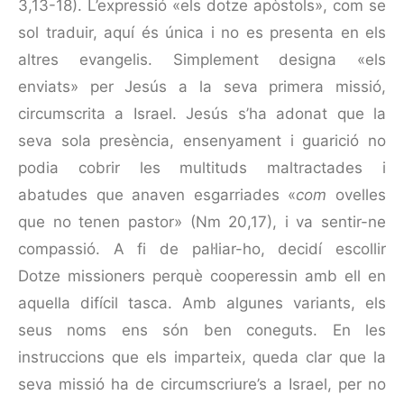
3,13-18). L’expressió «els dotze apòstols», com se
sol traduir, aquí és única i no es presenta en els
altres evangelis. Simplement designa «els
enviats» per Jesús a la seva primera missió,
circumscrita a Israel. Jesús s’ha adonat que la
seva sola presència, ensenyament i guarició no
podia cobrir les multituds maltractades i
abatudes que anaven esgarriades «
com
ovelles
que no tenen pastor» (Nm 20,17), i va sentir-ne
compassió. A fi de pal·liar-ho, decidí escollir
Dotze missioners perquè cooperessin amb ell en
aquella difícil tasca. Amb algunes variants, els
seus noms ens són ben coneguts. En les
instruccions que els imparteix, queda clar que la
seva missió ha de circumscriure’s a Israel, per no