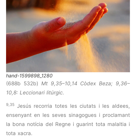
hand-1599898_1280
(688b 532b)
Mt 9,35–10,14 Còdex Beza; 9,36–
10,8: Leccionari litúrgic
.
9,35
Jesús recorria totes les ciutats i les aldees,
ensenyant en les seves sinagogues i procla­mant
la bona notícia del Regne i guarint tota malaltia i
tota xacra.