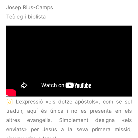
Josep Rius-Camps
Teòleg i biblista
[a]
L’expressió «els dotze apòstols», com se sol
traduir, aquí és única i no es presenta en els
altres evangelis. Simplement designa «els
enviats» per Jesús a la seva primera missió,