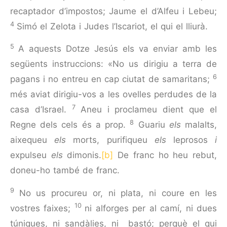
recaptador d’impostos; Jaume el d’Alfeu i Lebeu;
4
Simó el Zelota i Judes l’Iscariot, el qui el lliurà.
5
A aquests Dotze Jesús els va enviar amb les
següents instruccions: «No us dirigiu a terra de
6
pagans i no entreu en cap ciutat de samaritans;
més aviat dirigiu-vos a les ovelles perdudes de la
7
casa d’Israel.
Aneu i proclameu dient que el
8
Regne dels cels és a prop.
Guariu
els
malalts,
aixequeu
els
morts, purifiqueu
els
leprosos
i
expulseu
els
dimonis.
[b]
De franc ho heu rebut,
doneu-ho també de franc.
9
No us procureu or, ni plata, ni coure en les
10
vostres faixes;
ni alforges per al camí, ni dues
túniques, ni sandàlies, ni bastó; perquè el qui