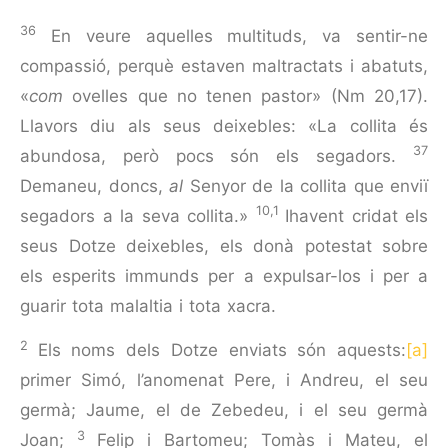
36
En veure aquelles multituds, va sentir-ne
compassió, perquè estaven maltractats i abatuts,
«
com
ovelles que no tenen pastor» (Nm 20,17).
Llavors diu als seus deixebles: «La collita és
37
abundosa, però pocs són els segadors.
Demaneu, doncs,
al
Senyor de la collita que enviï
10,1
segadors a la seva collita.»
Ihavent cridat els
seus Dotze deixebles, els donà potestat sobre
els esperits immunds per a expulsar-los i per a
guarir tota malaltia i tota xacra.
2
Els noms dels Dotze enviats són aquests:
[a]
primer Simó, l’anomenat Pere, i Andreu, el seu
germà; Jaume, el de Zebedeu, i el seu germà
3
Joan;
Felip i Bartomeu; Tomàs i Mateu, el