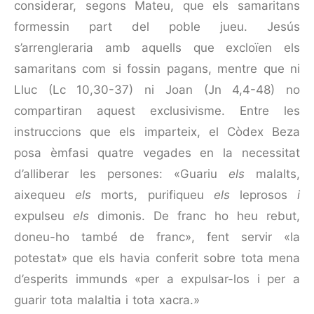
considerar, segons Mateu, que els samaritans
formessin part del poble jueu. Jesús
s’arrengleraria amb aquells que excloïen els
samaritans com si fossin pagans, mentre que ni
Lluc (Lc 10,30-37) ni Joan (Jn 4,4-48) no
compartiran aquest exclusivisme. Entre les
instruc­cions que els imparteix, el Còdex Beza
posa èmfasi quatre vegades en la necessitat
d’alliberar les persones: «Guariu
els
malalts,
aixequeu
els
morts, purifiqueu
els
leprosos
i
expulseu
els
dimonis. De franc ho heu rebut,
doneu-ho també de franc», fent servir «la
potestat» que els havia conferit sobre tota mena
d’esperits immunds «per a expulsar-los i per a
guarir tota malaltia i tota xacra.»