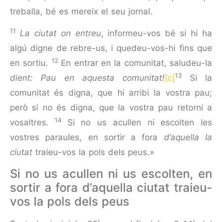
treballa, bé es mereix el seu jornal.
11
La ciutat on entreu
, informeu-vos bé si hi ha
algú digne de rebre-us, i quedeu-vos-hi fins que
12
en sortiu.
En entrar en la comunitat, saludeu-la
13
dient: Pau en aquesta comuni­tat!
[c]
Si la
comunitat és digna, que hi arribi la vostra pau;
però si no és digna, que la vostra pau retorni a
14
vosaltres.
Si no us acullen ni escolten les
vostres paraules, en sortir a fora
d’aquella la
ciutat
traieu-vos la pols dels peus.»
Si no us acullen ni us escolten, en
sortir a fora d’aquella ciutat traieu-
vos la pols dels peus