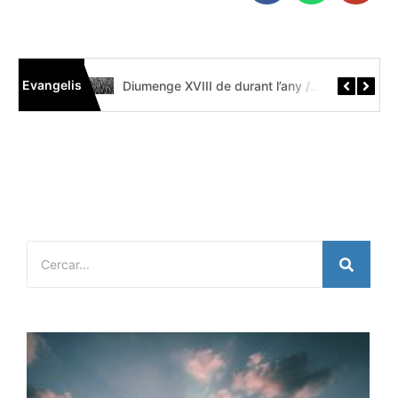
Evangelis
Diumenge XIX de durant l’any // Mt 14,22-33 Còdex Beza
Diumenge XVIII de durant l’any // Mt 14,13-21 Códice Beza