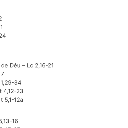
2
11
-24
 de Déu – Lc 2,16-21
17
 1,29-34
t 4,12-23
t 5,1-12a
5,13-16