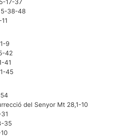
 5-17-37
t 5-38-48
-11
1-9
,5-42
1-41
,1-45
-54
recció del Senyor Mt 28,1-10
-31
3-35
-10