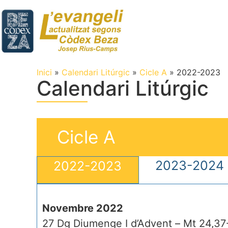
Inici
»
Calendari Litúrgic
»
Cicle A
»
2022-2023
Calendari Litúrgic
Cicle A
2023-2024
2022-2023
Novembre 2022
27 Dg Diumenge I d’Advent – Mt 24,3