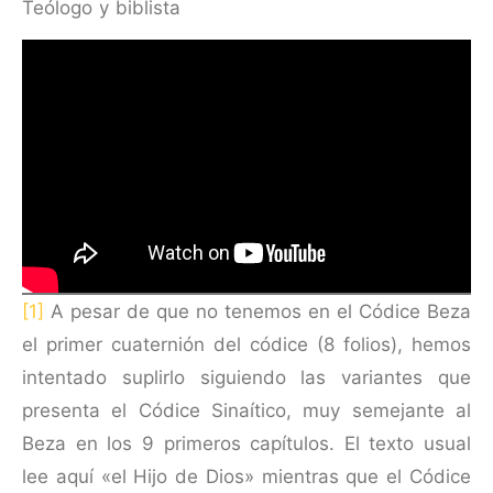
Teólogo y biblista
[1]
A pesar de que no tenemos en el Códice Beza
el primer cuaternión del códice (8 folios), hemos
intentado suplirlo siguiendo las variantes que
presenta el Códice Sinaítico, muy semejante al
Beza en los 9 primeros capítulos. El texto usual
lee aquí «el Hijo de Dios» mientras que el Códice