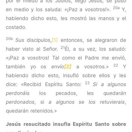
por el miedo a los Judíos, llegó Jesús, se puso
20a
en medio y los saluda: «¡Paz a vosotros!».
Y,
habiendo dicho esto, les mostró las manos y el
costado.
20b
Sus
discípulos,
[1]
entonces, se alegraron de
21
haber visto al Señor.
Él, a su vez, los salu­dó:
«¡Paz a vosotros! Tal como el Padre me envió,
22
también yo os
envío
[2]
a vosotros.»
Y
habiendo dicho esto, insufló sobre ellos y les
23
dice: «Recibid Espíritu Santo:
Si a algu­nos
perdonáis
los pecados, les
quedarán
perdonados
, si
a algunos se
los retuvierais
,
quedarán retenidos.»
Jesús resucitado insufla Espíritu Santo sobre