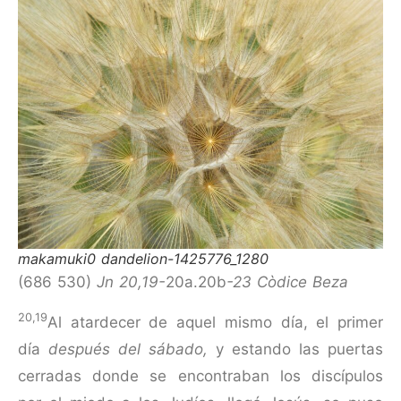
makamuki0 dandelion-1425776_1280
(686 530)
Jn 20,19-
20a.20b
-23 Còdice Beza
20,19
Al atardecer de aquel mismo día, el primer
día
después del
sábado,
y estando las puertas
cerradas donde se encontraban los discípulos