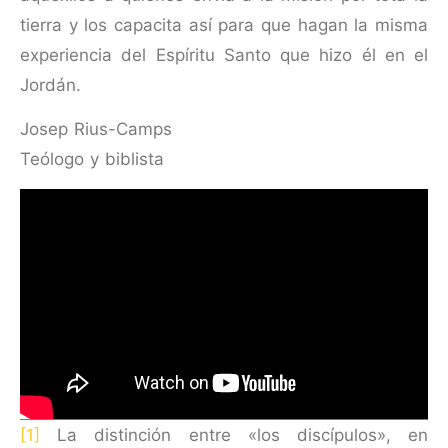
tierra y los capacita así para que hagan la misma
experien­cia del Espíritu Santo que hizo él en el
Jordán.
Josep Rius-Camps
​Teólogo y biblista
[1]
La distinción entre «los discípulos», en