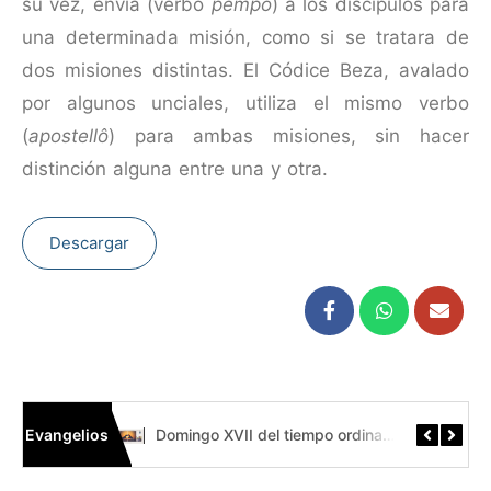
su vez, envía (verbo
pempô
) a los discípulos para
una determinada misión, como si se tratara de
dos misiones distintas. El Códice Beza, avalado
por algunos unciales, utiliza el mismo verbo
(
apostellô
) para ambas misiones, sin hacer
distinción alguna entre una y otra.
Descargar
Evangelios
Domingo XIX del tiempo ordinario // Mt 14,22-33 Códice Beza
Domingo XVII del tiempo ordinari // Mt 13,44-52 Códice Beza