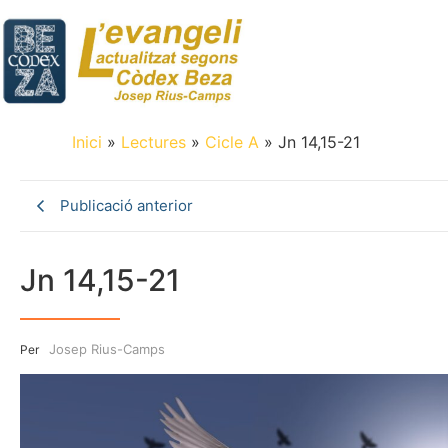
Inici
»
Lectures
»
Cicle A
»
Jn 14,15-21
Publicació anterior
Jn 14,15-21
Josep Rius-Camps
Per