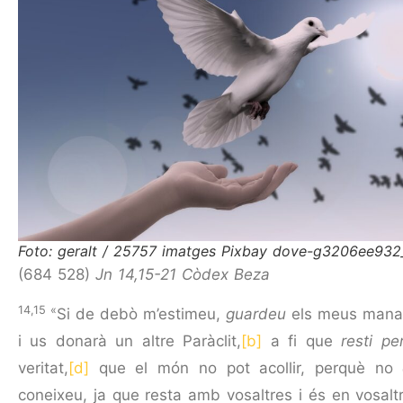
Foto: geralt / 25757 imatges Pixbay dove-g3206ee932
(684 528)
Jn 14,15-21 Còdex Beza
14,15 «
Si de debò m’estimeu,
guardeu
els meus mana
i us donarà un altre Paràclit,
[b]
a fi que
resti p
veritat,
[d]
que el món no pot acollir, perquè no
coneixeu, ja que resta amb vosaltres i és en vosalt