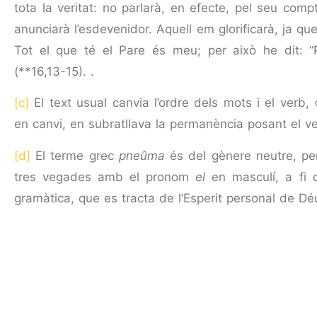
tota la veritat: no parlarà, en efecte, pel seu comp
anunciarà l’esdevenidor. Aquell em glorificarà, ja q
Tot el que té el Pare és meu; per això he dit: “
(**16,13-15). .
[c]
El text usual canvia l’ordre dels mots i el verb,
en canvi, en subratllava la permanència posant el v
[d]
El terme grec
pneûma
és del gènere neutre, per
tres vegades amb el pronom
el
en masculí, a fi d
gramàtica, que es tracta de l’Esperit personal de Dé