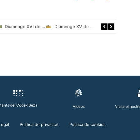
Diumenge XVI de durant l’any // Mt 13,24-43 Còdex Beza
Diumenge XV de durant l’any // Mt 13,1-23 Còdex Beza
riants del Còdex Beza
Vídeos
Visita el nost
Legal
Política de privacitat
Política de cookies