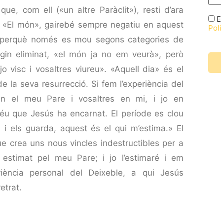
ue, com ell («un altre Paràclit»), resti d’ara
E
. «El món», gairebé sempre negatiu en aquest
Polí
a, perquè només es mou segons categories de
’hagin eliminat, «el món ja no em veurà», però
o visc i vosaltres viureu». «Aquell dia» és el
 la seva resurrecció. Si fem l’experiència del
 en el meu Pare i vosaltres en mi, i jo en
 Déu que Jesús ha encarnat. El període es clou
 i els guarda, aquest és el qui m’estima.» El
que crea uns nous vincles indestructibles per a
estimat pel meu Pare; i jo l’estimaré i em
riència personal del Deixeble, a qui Jesús
etrat.