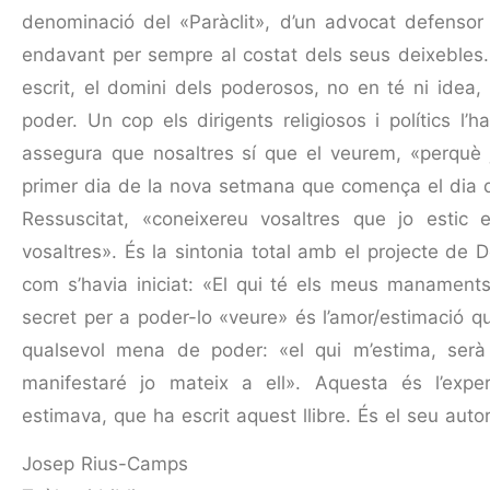
denominació del «Paràclit», d’un advocat defensor q
endavant per sempre al costat dels seus deixebles
escrit, el domini dels poderosos, no en té ni ide
poder. Un cop els dirigents religiosos i polítics l
asse­gura que nosaltres sí que el veurem, «perquè j
primer dia de la nova setmana que comença el dia de
Ressuscitat, «coneixereu vosaltres que jo estic
vosaltres». És la sintonia total amb el projecte de
com s’havia iniciat: «El qui té els meus manaments
secret per a poder-lo «veure» és l’amor/es­tima­ció 
qualsevol mena de poder: «el qui m’estima, serà 
manifestaré jo mateix a ell». Aquesta és l’expe
estimava, que ha escrit aquest llibre. És el seu autor
Josep Rius-Camps