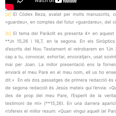
[a]
El Còdex Beza, avalat per molts manuscrits, 
«guardeu», en comptes del futur «guardareu», del còd
[b]
El tema del Paràclit es presenta 4× en aquest es
**Jn 15,26 i 16,7, en la segona. En els Sinòptic
d’escrits del Nou Testament el retrobarem en 1Jn 
cap a tu, convocar, exhortar, encoratjar», usat sovin
mai per Joan. La millor presentació ens la forneix
enviarà el meu Pare en el meu nom, ell us ho enseny
dit.» En els dos passatges de primera redacció és e
de segona redacció és Jesús mateix qui l’envia: «Qua
des de prop del meu Pare, l’Esperit de la verit
testimoni de mi» (**15,26). En una darrera aparic
n’ofereix el millor resum: «Quan vingui aquell (el Paràc