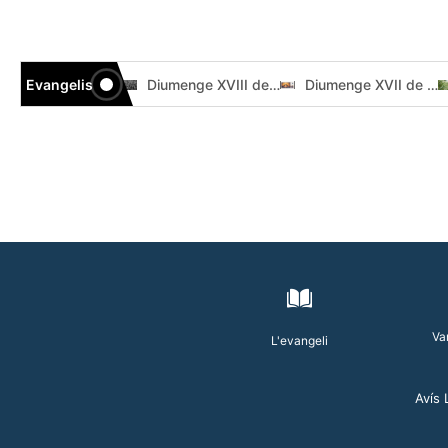
Evangelis
Diumenge XIX de durant l’any // Mt 14,22-33 Còdex Beza
Diumenge XVIII de durant l’any // Mt 14,13-21 Códice Beza
Diumenge XVII de durant l’any // Mt 13,44-52 Códice Beza
Va
L'evangeli
Avís 