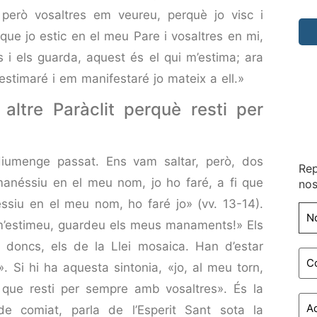
però vosaltres em veureu, perquè jo visc i
que jo estic en el meu Pare i vosaltres en mi,
i els guarda, aquest és el qui m’estima; ara
’estimaré i em manifestaré jo mateix a ell.»
altre Paràclit perquè resti per
diumenge passat. Ens vam saltar, però, dos
Rep
manéssiu en el meu nom, jo ho faré, a fi que
nos
néssiu en el meu nom, ho faré jo» (vv. 13-14).
 m’estimeu, guardeu els meus manaments!» Els
oncs, els de la Llei mosaica. Han d’estar
. Si hi ha aquesta sintonia, «jo, al meu torn,
i que resti per sempre amb vosaltres». És la
 comiat, parla de l’Esperit Sant sota la