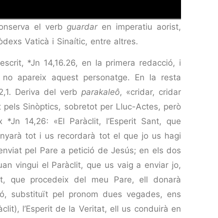
conserva el verb
guardar
en imperatiu aorist,
exs Vaticà i Sinaític, entre altres.
crit, *Jn 14,16.26, en la primera redacció, i
s no apareix aquest personatge. En la resta
2,1. Deriva del verb
parakaleô
, «cridar, cridar
t pels Sinòptics, sobretot per Lluc-Actes, però
 *Jn 14,26: «El Paràclit, l’Esperit Sant, que
arà tot i us recorda­rà tot el que jo us hagi
nviat pel Pare a petició de Jesús; en els dos
n vingui el Paràclit, que us vaig a enviar jo,
at, que procedeix del meu Pare, ell donarà
ió, substituït pel pronom dues vegades, ens
lit), l’Esperit de la Veritat, ell us conduirà en