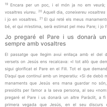
19
Encara per un poc, i el món ja no em veurà; 
20
vosaltres
viureu
.
Aquell dia,
coneixereu vosaltres
21
i jo en vosaltres.
El qui reté els meus manaments 
bé, el qui m’estima, serà estimat pel meu Pare; i jo l
Jo pregaré el Pare i us donarà un 
sempre amb vosaltres
El passatge que llegim avui enllaça amb el del 
versets on Jesús ens recalcava: «I tot allò que de
sigui glorificat el Pare en el Fill. Tot el que dema
D’aquí que continuï amb un imperatiu: «Si de debò
manaments que Jesús ens mana guardar no són, d
presidits per l’amor a la seva persona, al seu «nom»
pregaré el Pare i us donarà un altre Paràclit, a f
primera vegada que Jesús, en el seu discurs de