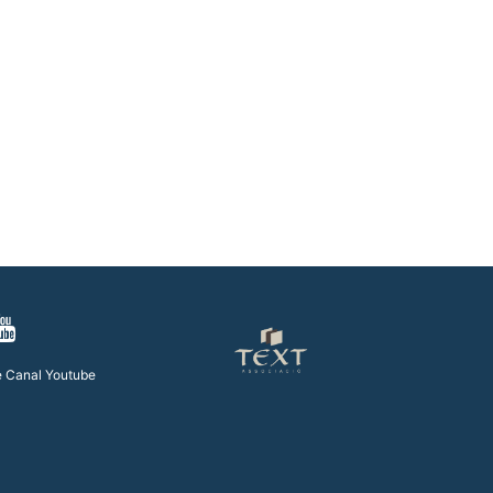
Diumenge XIX de durant l’any // Mt 14,22-33 Còdex Beza
Diumenge XVIII de durant l’any // Mt 14,13-21 Códice Beza
Diumenge XVII de durant l’any // Mt 13,44-52 Códice Beza
re Canal Youtube