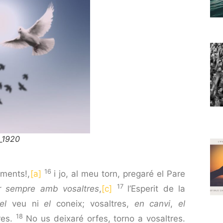
_1920
16
ments!,
[a]
i jo, al meu torn, pregaré el Pare
17
er sempre amb vosaltres
,
[c]
l’Esperit de la
el
veu ni
el
coneix; vosaltres,
en canvi
,
el
18
res.
No us deixaré orfes, torno a vosaltres.