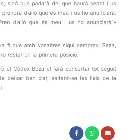
te, sinó que parlarà del que haurà sentit i us
ue prendrà d’allò que és meu i us ho anunciarà.
Pren d’allò que és meu i us ho anunciarà”»
 «a fi que amb vosaltres sigui sempre»; Beza,
erb
restar
en la primera posició.
ò el Còdex Beza el farà concertar tot seguit
e deixar ben clar, saltant-se les lleis de la
u.