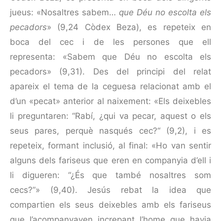
jueus: «Nosaltres sabem…
que Déu no escolta els
pecadors
» (9,24 Còdex Beza), es repeteix en
boca del cec i de les persones que ell
representa: «Sabem que Déu no escolta els
pecadors» (9,31). Des del principi del relat
apareix el tema de la ceguesa relacionat amb el
d’un «pecat» anterior al naixement: «Els deixebles
li preguntaren: “Rabí, ¿qui va pecar, aquest o els
seus pares, perquè nasqués cec?“ (9,2), i es
repeteix, formant inclusió, al final: «Ho van sentir
alguns dels fariseus que eren en companyia d’ell i
li digueren: “¿És que també nosaltres som
cecs?”» (9,40). Jesús rebat la idea que
compartien els seus deixebles amb els fariseus
que l’acompanyaven increpant l’home que havia