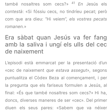
41
també nosaltres som cecs?»
En
Jesús els
contestà
: «Si fóssiu cecs, no tindríeu pecat; però
com que ara dieu: “Hi veiem”,
els vostres pecats
romanen.
»
Era sàbat quan Jesús va fer fang
amb la saliva i ungí els ulls del cec
de naixement
L’episodi està emmarcat per la presentació d’un
«cec de naixement
que estava assegut
», segons
puntualitza el Còdex Beza al començament, i per
la pregunta que els fariseus formulen a Jesús, al
final: «És que també nosaltres som cecs?» Hi ha,
doncs, diverses maneres de ser «cec». Del primer
diuen els seus pares: «Sabem que va néixer