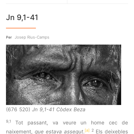
Jn 9,1-41
Josep Rius-Camps
Per
(676 520)
Jn 9,1-41 Còdex Beza
9,1
Tot passant, va veure un home cec de
[a]
2
naixement,
que estava assegut
.
Els deixebles