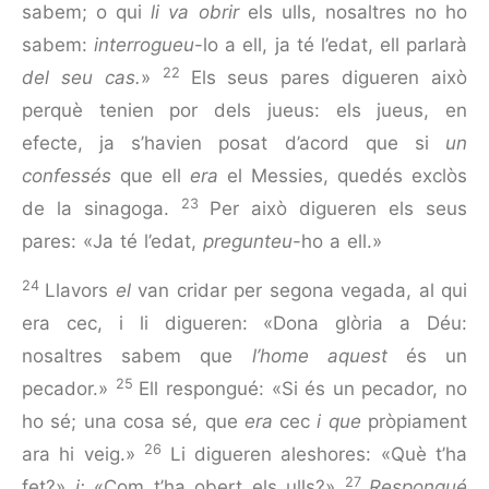
sabem; o qui
li va obrir
els ulls, nosaltres no ho
sabem:
interrogueu
-lo a ell, ja té l’edat, ell parlarà
22
del seu cas.
»
Els seus pares digueren això
perquè tenien por dels jueus: els jueus, en
efecte, ja s’havien posat d’acord que si
un
confessés
que ell
era
el Messies, quedés exclòs
23
de la sinagoga.
Per això digueren els seus
pares: «Ja té l’edat,
pregunteu
-ho a ell.»
24
Llavors
el
van cridar per segona vegada, al qui
era cec, i li digueren: «Dona glòria a Déu:
nosaltres sabem que
l’home
aquest
és un
25
pecador.»
Ell respongué: «Si és un peca­dor, no
ho sé; una cosa sé, que
era
cec
i que
pròpiament
26
ara hi veig.»
Li digueren aleshores: «Què t’ha
27
fet?»
i:
«Com t’ha obert els ulls?»
Respongué