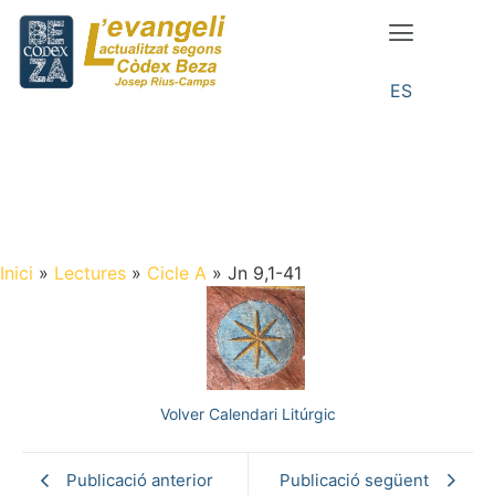
ES
Inici
»
Lectures
»
Cicle A
»
Jn 9,1-41
Volver Calendari Litúrgic
Publicació anterior
Publicació següent