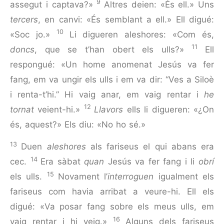
9
assegut i captava?»
Altres deien: «És ell.» Uns
tercers
, en canvi: «És sem­blant a ell.» Ell digué:
10
«Soc jo.»
Li digueren aleshores: «Com és,
11
doncs
, que se t’han obert els ulls?»
Ell
respongué: «Un home anomenat Jesús va fer
fang, em va ungir els ulls i em va dir: “Ves a Siloè
i renta-t’hi.” Hi vaig anar, em vaig rentar i
he
12
tornat
veient-hi.»
Llavors
ells li digueren: «¿On
és, aquest?» Els diu: «No ho sé.»
13
Duen
aleshores
als fariseus el qui abans era
14
cec.
Era sàbat
quan
Jesús va fer fang i li
obrí
15
els ulls.
Novament l’
interroguen
igualment els
fariseus com havia arribat a veure-hi. Ell els
digué: «Va posar fang sobre els meus ulls, em
16
vaig rentar i hi veig.»
Alguns dels fariseus