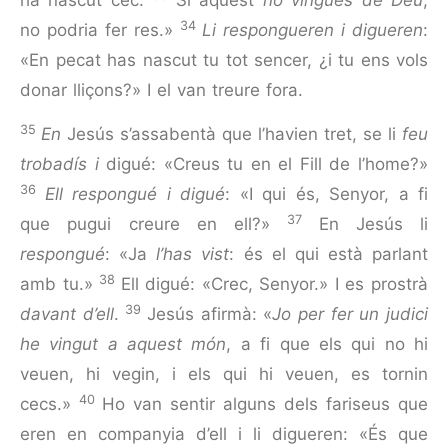
34
no podria fer res.»
Li respongueren i digueren
:
«En pecat has nascut tu tot sencer, ¿i tu ens vols
donar lliçons?» I el van treure fora.
35
En
Jesús s’assabentà que l’havien tret, se li
feu
trobadís i
digué: «Creus tu en el Fill de l’home?»
36
Ell respongué i digué
: «I qui és, Senyor, a fi
37
que pugui creure en ell?»
En Jesús li
respongué
: «Ja
l’has vist
: és el qui està parlant
38
amb tu.»
Ell digué: «Crec, Senyor.» I es prostrà
39
davant d’ell
.
Jesús afirmà: «
Jo per fer un judici
he vingut a aquest món
, a fi que els qui no hi
veuen, hi vegin, i els qui hi veuen, es tornin
40
cecs.»
Ho van sentir alguns dels fariseus que
eren en companyia d’ell i li digueren: «És que