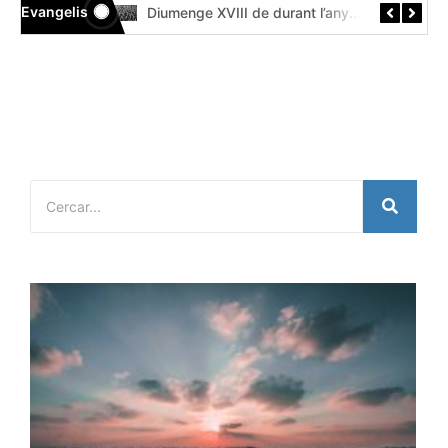
Evangelis
Diumenge XIX de durant l’any // Mt 14,22-33 Còdex Beza
Diumenge XVIII de durant l’any // Mt 14,13-21 Códice Beza