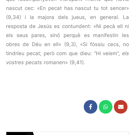
nascut cec: «En pecat has nascut tu tot sencer»
(9,34) i la majora dels jueus, en general. La
resposta de Jesús es contundent: «Ni pecà ell ni
els seus pares, sinó perquè es manifestin les
obres de Déu en ell» (9,3), «Si fóssiu cecs, no
tindríeu pecat; però com que dieu: “Hi veiem”,
els
vostres pecats
romanen
» (9,41).