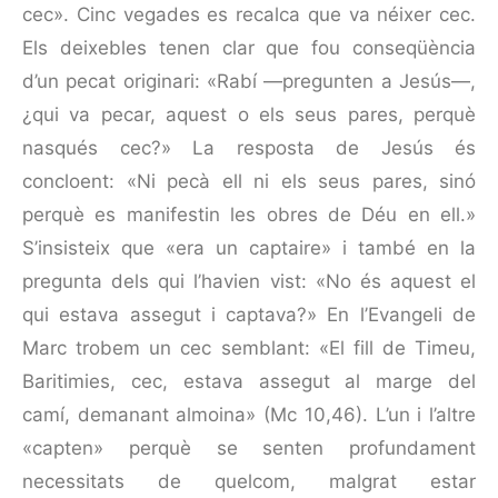
cec». Cinc vegades es recalca que va néixer cec.
Els deixe­bles tenen clar que fou conseqüència
d’un pecat originari: «Rabí —pre­gunten a Jesús—,
¿qui va pecar, aquest o els seus pa­res, perquè
nasqués cec?» La resposta de Jesús és
concloent: «Ni pecà ell ni els seus pares, sinó
perquè es manifestin les obres de Déu en ell.»
S’insisteix que «era un captaire» i també en la
pregunta dels qui l’havien vist: «No és aquest el
qui estava assegut i captava?» En l’Evangeli de
Marc trobem un cec semblant: «El fill de Timeu,
Baritimies, cec, estava assegut al marge del
camí, demanant almoina» (Mc 10,46). L’un i l’altre
«capten» perquè se senten profundament
necessitats de quelcom, malgrat estar