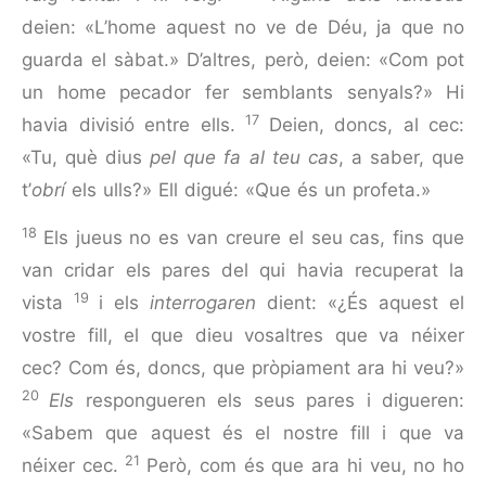
deien: «L’home aquest no ve de Déu, ja que no
guarda el sàbat.» D’altres, però, deien: «Com pot
un home pecador fer semblants senyals?» Hi
17
havia divisió entre ells.
Deien, doncs, al cec:
«Tu, què dius
pel que fa al teu cas
, a saber, que
t’
obrí
els ulls?» Ell digué: «Que és un profeta.»
18
Els jueus no es van creure el seu cas, fins que
van cridar els pares del qui havia recuperat la
19
vista
i els
interrogaren
dient: «¿És aquest el
vostre fill, el que dieu vosaltres que va néixer
cec? Com és, doncs, que pròpiament ara hi veu?»
20
Els
respon­gueren els seus pares i digueren:
«Sabem que aquest és el nostre fill i que va
21
néixer cec.
Però, com és que ara hi veu, no ho