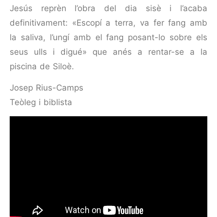
Jesús reprèn l’obra del dia sisè i l’acaba
definitivament: «Esco­pí a terra, va fer fang amb
la saliva, l’ungí amb el fang posant-lo sobre els
seus ulls i digué» que anés a rentar-se a la
piscina de Siloè.
Josep Rius-Camps
Teòleg i biblista