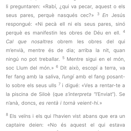
li preguntaren: «Rabí, ¿qui va pecar, aquest o els
3
seus pares, perquè nasqués cec?»
En
Jesús
respongué: «Ni pecà ell ni els seus pares, sinó
4
perquè es manifestin les obres de Déu en ell.
Cal que nosaltres
obrem les obres del qui
m’envià, mentre és de dia; arriba la nit, quan
5
ningú no pot treballar.
Mentre sigui en el món,
6
soc Llum del món.»
Dit això, escopí a terra, va
fer fang amb la saliva,
l’ungí
amb el fang posant-
7
lo sobre els seus ulls
i digué: «Ves a rentar-te a
la piscina de Siloè (que
s’interpreta
“l’Enviat”). Se
n’anà, doncs,
es rentà i tornà veient-hi.
»
8
Els veïns i els qui l’havien vist abans que era un
captaire deien: «No és aquest el qui estava