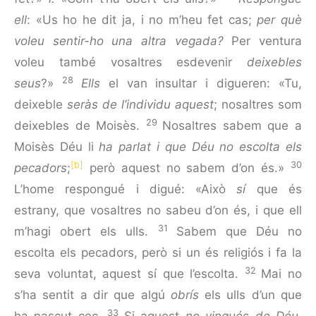
ell
: «Us ho he dit ja, i no m’heu fet cas;
per què
voleu sentir-ho una altra vegada?
Per ventura
voleu també vosaltres esdevenir
deixebles
28
seus
?»
Ells
el van insultar i digueren: «Tu,
deixeble
seràs de l’individu aquest
; nosaltres som
29
deixebles de Moisès.
Nosaltres sabem que a
Moisès Déu li
ha parlat
i que Déu no escolta els
[b]
30
pecadors
;
però aquest no sabem d’on és.»
L’ho­me respongué i digué: «Això
sí
que és
estrany, que vosaltres no sabeu d’on és, i que ell
31
m’hagi obert els ulls.
Sabem que Déu no
escolta els pecadors, però si un és religiós i fa la
32
seva voluntat, aquest sí que l’escolta.
Mai no
s’ha sentit a dir que algú
obrís
els ulls d’un que
33
ha nascut cec.
Si aquest
no vingués de Déu
,