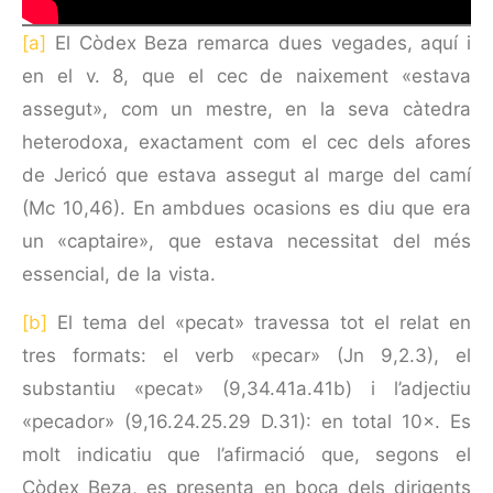
[a]
El Còdex Beza remarca dues vegades, aquí i
en el v. 8, que el cec de naixement «estava
assegut», com un mestre, en la seva càtedra
heterodoxa, exactament com el cec dels afores
de Jericó que estava assegut al marge del camí
(Mc 10,46). En ambdues ocasions es diu que era
un «captaire», que estava necessitat del més
essencial, de la vista.
[b]
El tema del «pecat» travessa tot el relat en
tres formats: el verb «pecar» (Jn 9,2.3), el
substantiu «pecat» (9,34.41a.41b) i l’adjectiu
«pecador» (9,16.24.25.29 D.31): en total 10×. Es
molt indicatiu que l’afirmació que, segons el
Còdex Beza, es presenta en boca dels dirigents