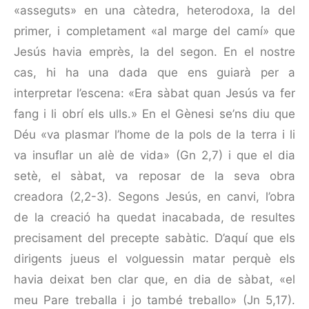
«asseguts» en una càtedra, heterodoxa, la del
primer, i comple­tament «al marge del camí» que
Jesús havia emprès, la del segon. En el nostre
cas, hi ha una dada que ens guiarà per a
interpretar l’escena: «Era sàbat quan Jesús va fer
fang i li obrí els ulls.» En el Gènesi se’ns diu que
Déu «va plasmar l’home de la pols de la terra i li
va insu­flar un alè de vida» (Gn 2,7) i que el dia
setè, el sàbat, va reposar de la seva obra
creadora (2,2-3). Segons Jesús, en canvi, l’obra
de la creació ha quedat inacabada, de resultes
precisament del precepte sabàtic. D’aquí que els
dirigents jueus el volguessin matar perquè els
havia deixat ben clar que, en dia de sàbat, «el
meu Pare treballa i jo també treballo» (Jn 5,17).