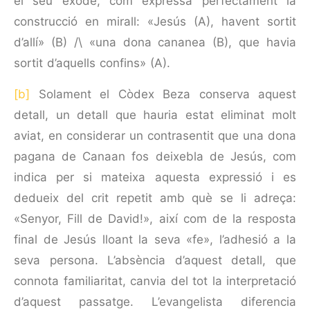
el seu èxode, com expressa perfectament la
construcció en mirall: «Jesús (A), havent sortit
d’allí» (B) /\ «una dona cananea (B), que havia
sortit d’aquells confins» (A).
[b]
Solament el Còdex Beza conserva aquest
detall, un detall que hauria estat eliminat molt
aviat, en consi­derar un contrasentit que una dona
pagana de Canaan fos deixebla de Jesús, com
indica per si mateixa aquesta expressió i es
dedueix del crit repetit amb què se li adreça:
«Senyor, Fill de David!», així com de la resposta
final de Jesús lloant la seva «fe», l’adhesió a la
seva persona. L’absència d’aquest detall, que
connota familiaritat, canvia del tot la interpretació
d’aquest passatge. L’evangelista diferencia