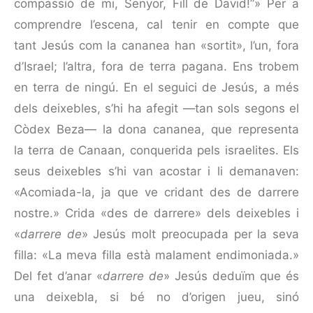
compassió de mi, Senyor, Fill de David!”» Per a
comprendre l’escena, cal tenir en compte que
tant Jesús com la cananea han «sortit», l’un, fora
d’Israel; l’altra, fora de terra pagana. Ens trobem
en terra de ningú. En el seguici de Jesús, a més
dels deixebles, s’hi ha afegit —tan sols segons el
Còdex Beza— la dona cananea, que representa
la terra de Canaan, conquerida pels israelites. Els
seus deixebles s’hi van acostar i li demanaven:
«Acomiada-la, ja que ve cridant des de darrere
nostre.» Crida «des de darrere» dels deixebles i
«
darrere de
» Jesús molt preocupada per la seva
filla: «La meva filla està malament endi­mo­niada.»
Del fet d’anar «
darrere de
» Jesús deduïm que és
una deixebla, si bé no d’origen jueu, sinó