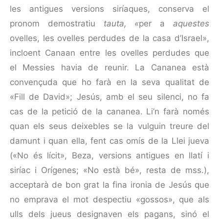
les antigues versions siríaques, conserva el
pronom demostratiu
tauta, «
per a
aquestes
ovelles, les ovelles perdudes de la casa d’Israel»,
incloent Canaan entre les ovelles perdudes que
el Messies havia de reunir. La Cananea està
convençuda que ho farà en la seva qualitat de
«Fill de David»; Jesús, amb el seu silenci, no fa
cas de la petició de la cananea. Li’n farà només
quan els seus deixebles se la vulguin treure del
damunt i quan ella, fent cas omís de la Llei jueva
(«No és lícit», Beza, versions antigues en llatí i
siríac i Orígenes; «No està bé», resta de mss.),
acceptarà de bon grat la fina ironia de Jesús que
no emprava el mot despectiu «gossos», que als
ulls dels jueus designaven els pagans, sinó el