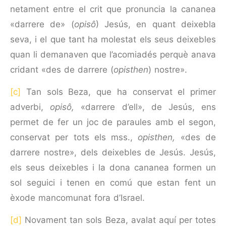
netament entre el crit que pronuncia la cananea
«darrere de» (
opisô
) Jesús, en quant deixebla
seva, i el que tant ha molestat els seus deixebles
quan li demanaven que l’acomiadés perquè anava
cridant «des de darrere (
opisthen
) nostre».
[c]
Tan sols Beza, que ha conservat el primer
adverbi,
opisô,
«darrere d’ell», de Jesús, ens
permet de fer un joc de paraules amb el segon,
conservat per tots els mss.,
opisthen,
«des de
darrere nostre», dels deixebles de Jesús. Jesús,
els seus deixebles i la dona cananea formen un
sol seguici i tenen en comú que estan fent un
èxode mancomunat fora d’Israel.
[d]
Novament tan sols Beza, avalat aquí per totes