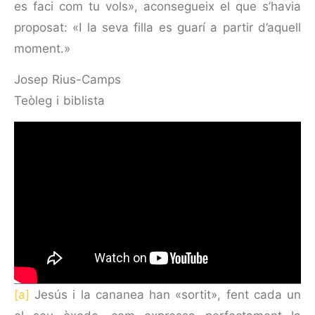
es faci com tu vols», aconsegueix el que s’havia
proposat: «I la seva filla es guarí a partir d’aquell
moment.»
Josep Rius-Camps
Teòleg i biblista
[a]
Jesús i la cananea han «sortit», fent cada un