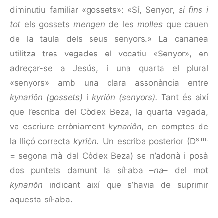
diminutiu familiar «gossets»: «Sí, Senyor,
si fins i
tot
els gossets
mengen
de les
molles
que cauen
de la taula dels seus senyors.» La cananea
utilitza tres vegades el vocatiu «Senyor», en
adreçar-se a Jesús, i una quarta el plural
«senyors» amb una clara assonància entre
kynariôn (gossets)
i
kyriôn (senyors).
Tant és així
que l’escriba del Còdex Beza, la quarta vegada,
va escriure erròniament
kynariôn,
en comptes de
s.m.
la lliçó correcta
kyriôn.
Un escriba posterior (D
= segona mà del Còdex Beza) se n’adonà i posà
dos puntets damunt la síl·laba –
na
– del mot
kynariôn
indicant així que s’havia de suprimir
aquesta síl·laba.