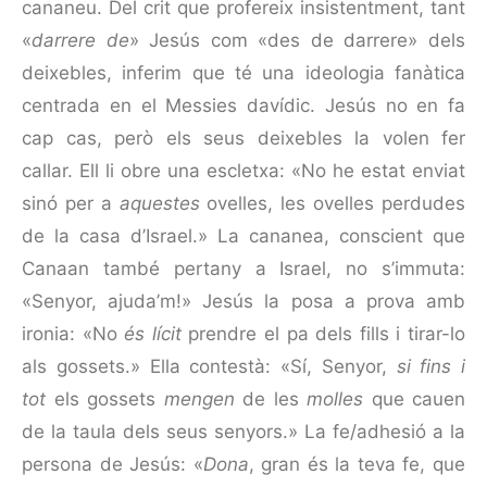
cananeu. Del crit que profereix insistentment, tant
«
darrere de
» Jesús com «des de darrere» dels
deixebles, inferim que té una ideologia fanàtica
centrada en el Messies davídic. Jesús no en fa
cap cas, però els seus deixebles la volen fer
callar. Ell li obre una escletxa: «No he estat enviat
sinó per a
aquestes
ovelles, les ovelles perdudes
de la casa d’Israel.» La cananea, conscient que
Canaan també per­tany a Israel, no s’immuta:
«Senyor, ajuda’m!» Jesús la posa a prova amb
ironia: «No
és lícit
prendre el pa dels fills i tirar-lo
als gossets.» Ella contestà: «Sí, Senyor,
si fins i
tot
els gossets
mengen
de les
molles
que cauen
de la taula dels seus senyors.» La fe/adhesió a la
persona de Jesús: «
Dona
, gran és la teva fe, que