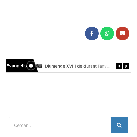
Evangelis
Diumenge XIX de durant l’any // Mt 14,22-33 Còdex Beza
Diumenge XVIII de durant l’any // Mt 14,13-21 Códice Beza