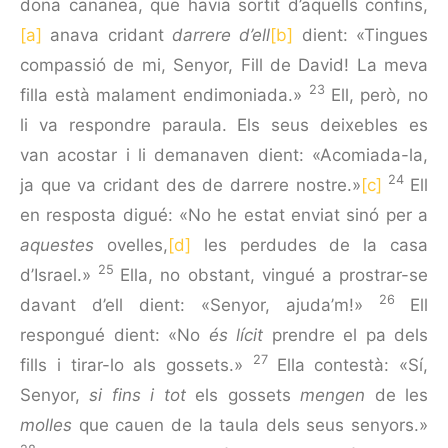
dona cana­nea, que havia sortit d’aquells confins,
[a]
anava cridant
darrere d’ell
[b]
dient: «Tingues
compassió de mi, Senyor, Fill de David! La meva
23
filla està malament endimoniada.»
Ell, però, no
li va respondre paraula. Els seus deixebles es
van acostar i li demanaven dient: «Acomiada-la,
24
ja que va cridant des de darrere nostre.»
[c]
Ell
en resposta digué: «No he estat enviat sinó per a
aquestes
ovelles,
[d]
les perdudes de la casa
25
d’Israel.»
Ella, no obstant, vingué a prostrar-se
26
davant d’ell dient: «Senyor, ajuda’m!»
Ell
respongué dient: «No
és lícit
prendre el pa dels
27
fills i tirar-lo als gossets.»
Ella contestà: «Sí,
Senyor,
si fins i tot
els gossets
mengen
de les
molles
que cauen de la taula dels seus senyors.»