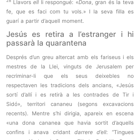
28
Llavors
ell
li respongué: «
Dona
, gran és la teva
fe, que es faci com tu vols.» I la seva filla es
guarí a partir d’aquell moment.
Jesús es retira a l’estranger i hi
passarà la quarantena
Després d’un greu altercat amb els fariseus i els
mestres de la Llei, vinguts de Jerusa­lem per
recriminar-li que els seus deixebles no
respectaven les tradicions dels ancians, «Jesús
sortí d’allí i es retirà a les contrades de Tir i
Sidó», territori cananeu (segons excavacions
recents). Mentre s’hi dirigia, apareix en escena
«una dona cananea que havia sortit d’aquells
confins i anava cridant
darrere d’ell
: “Tingues