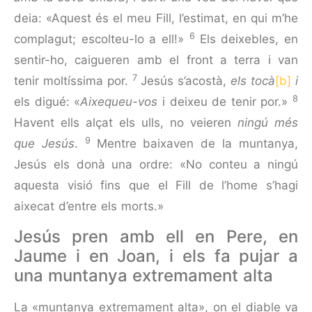
deia: «Aquest és el meu Fill, l’estimat, en qui m’he
6
complagut; escolteu-lo a ell!»
Els deixebles, en
sentir-ho, caigueren amb el front a terra i van
7
tenir moltíssima por.
Jesús s’acostà,
els tocà
[b]
i
8
els digué: «
Aixequeu-vos
i deixeu de tenir por.»
Havent ells alçat els ulls, no veieren
ningú més
9
que Jesús
.
Mentre baixaven de la muntanya,
Jesús els donà una ordre: «No conteu a ningú
aquesta visió fins que el Fill de l’home s’hagi
aixecat d’entre els morts.»
Jesús pren amb ell en Pere, en
Jaume i en Joan, i els fa pujar a
una muntanya extremament alta
La «muntanya extremament alta», on el diable va