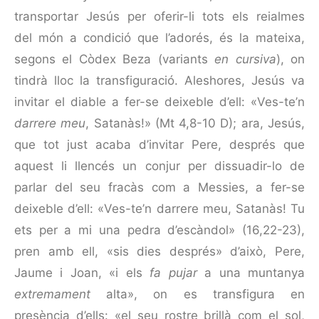
transportar Jesús per oferir-li tots els reialmes
del món a condició que l’adorés, és la mateixa,
segons el Còdex Beza (variants
en cursiva
), on
tindrà lloc la trans­figuració. Aleshores, Jesús va
invitar el diable a fer-se deixe­ble d’ell: «Ves-te’n
darrere meu
, Satanàs!» (Mt 4,8-10 D); ara, Jesús,
que tot just acaba d’invitar Pere, després que
aquest li llencés un conjur per dissuadir-lo de
parlar del seu fracàs com a Messies, a fer-se
deixeble d’ell: «Ves-te’n darrere meu, Satanàs! Tu
ets per a mi una pedra d’escàndol» (16,22-23),
pren amb ell, «sis dies després» d’això, Pere,
Jaume i Joan, «i els
fa pujar
a una muntanya
extremament
alta», on es transfigura en
presència d’ells: «el seu rostre brillà com el sol,