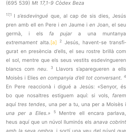
(695 539)
Mt 17,1-9 Còdex Beza
17,1
I
s’esdevingué
que, al cap de sis dies, Jesús
pren amb ell en Pere i
en
Jaume i
en
Joan, el seu
germà, i els
fa pujar
a una muntanya
2
extremament
alta.
[a]
Jesús, havent-se transfi­
gurat en presència d’ells, el seu rostre brillà com
el sol, mentre que els seus vestits es­de­vin­gueren
3
blancs com
neu
.
Llavors s’aparegueren a ells
4
Moisès i Elies
en companyia d’ell tot conversant
.
En Pere reaccionà i digué a Jesús: «Senyor, és
bo que nosaltres esti­guem aquí: si vols,
farem
aquí
tres tendes
, una per a tu, una per a Moisès i
5
una per a Elies.»
Mentre ell encara parlava,
heus aquí que un núvol lluminós els
anava cobrint
amb la seva ombra
, i sortí una veu del núvol que