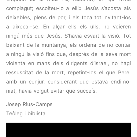
complagut; escolteu-lo a ell!» Jesús s‘acosta als
deixebles, plens de por, i els toca tot invitant-los
a aixecar-se. En alçar ells els ulls, no veieren
ningú més que Jesús. S’havia esvaït la visió. Tot
baixant de la muntanya, els ordena de no contar
a ningú la visió fins que, després de la seva mort
violenta en mans dels dirigents d’Israel, no hagi
ressuscitat de la mort, repetint-los el que Pere,
amb un conjur, considerant que estava endimo­
niat, havia volgut evitar que succeís.
Josep Rius-Camps
Teòleg i biblista