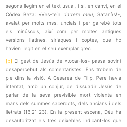
segons llegim en el text usual, i sí, en canvi, en el
Còdex Beza: «Ves-te’n
darrere meu
, Satanàs!»,
avalat per molts mss. uncials i per gairebé tots
els minúsculs, així com per moltes antigues
versions llatines, siríaques i coptes, que ho
havien llegit en el seu exemplar grec.
[b]
El gest de Jesús de «tocar-los» passa sovint
desapercebut als comentaristes. Ens trobem de
ple dins la visió. A Cesarea de Filip, Pere havia
intentat, amb un conjur, de dissuadir Jesús de
parlar de la seva previsible mort violenta en
mans dels summes sacerdots, dels ancians i dels
lletrats (16,21-23). En la present escena, Déu ha
desautoritzat els tres deixebles indicant-los que