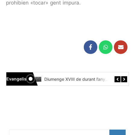
prohibien «tocar» gent impura.
Evangelis
Diumenge XIX de durant l’any // Mt 14,22-33 Còdex Beza
Diumenge XVIII de durant l’any // Mt 14,13-21 Códice Beza