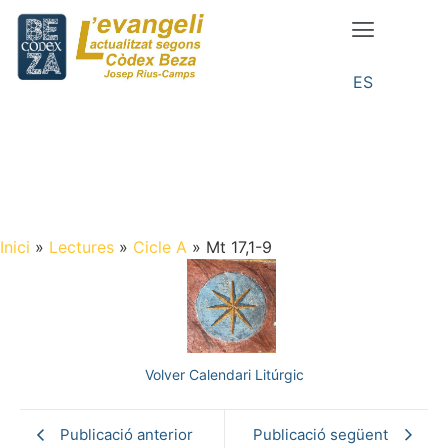
ES
Inici
»
Lectures
»
Cicle A
»
Mt 17,1-9
Volver Calendari Litúrgic
Publicació anterior
Publicació següent