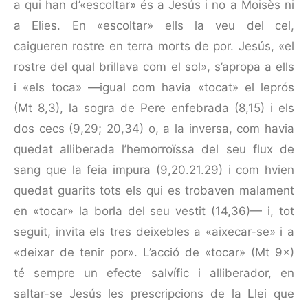
a qui han d’«escoltar» és a Jesús i no a Moisès ni
a Elies. En «escoltar» ells la veu del cel,
caigueren rostre en terra morts de por. Jesús, «el
rostre del qual brillava com el sol», s’apropa a ells
i «els toca» —igual com havia «tocat» el leprós
(Mt 8,3), la sogra de Pere enfebrada (8,15) i els
dos cecs (9,29; 20,34) o, a la inversa, com havia
quedat alliberada l’hemorroïssa del seu flux de
sang que la feia impura (9,20.21.29) i com hvien
quedat guarits tots els qui es trobaven malament
en «tocar» la borla del seu vestit (14,36)— i, tot
seguit, invita els tres deixebles a «aixecar-se» i a
«deixar de tenir por». L’acció de «tocar» (Mt 9×)
té sempre un efecte salvífic i alliberador, en
saltar-se Jesús les prescripcions de la Llei que