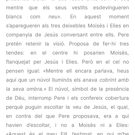
mentre que els seus vestits esde­vin­gueren
blancs com
neu
». En aquest moment
s’aparegueren als tres deixebles Moisès i Elies en
companyia de Jesús conversant entre ells. Pere
pretén retenir la visió. Proposa de fer-hi tres
tendes: en el centre hi posarien Moisès,
flanquejat per Jesús i Elies. Però en el cel no
pensen igual: «Mentre ell encara parlava, heus
aquí que un núvol lluminós els
anava cobrint amb
la seva ombra.
» El núvol, símbol de la presència
de Déu, interromp Pere i els confereix cobertura
perquè puguin escoltar la veu de Jesús, el qual,
en contra del que Pere proposava, era a qui
havien d’escoltar, i no a Moisès ni a Elies:
«Aquest és el meu Fill, l’estimat, en qui m’he