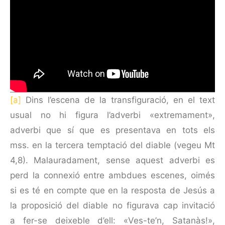
[a]
Dins l’escena de la transfiguració, en el text
usual no hi figura l’adverbi «extremament»,
adverbi que sí que es presentava en tots els
mss. en la tercera temptació del diable (vegeu Mt
4,8). Malauradament, sense aquest adverbi es
perd la connexió entre ambdues escenes, oimés
si es té en compte que en la resposta de Jesús a
la proposició del diable no figurava cap invitació
a fer-se deixeble d’ell: «Ves-te’n, Satanàs!»,