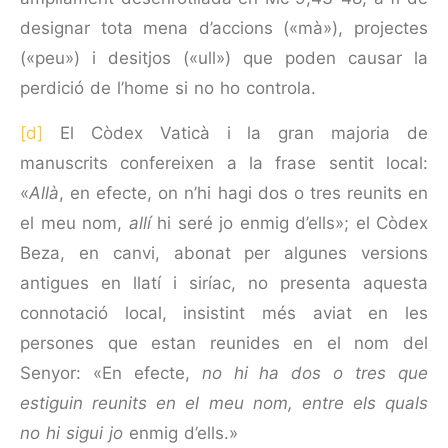
designar tota mena d’accions («mà»), projectes
(«peu») i desitjos («ull») que poden causar la
perdició de l’home si no ho controla.
[d]
El Còdex Vaticà i la gran majoria de
manuscrits confereixen a la frase sentit local:
«
Allà
, en efecte, on n’hi hagi dos o tres reunits en
el meu nom,
allí
hi seré jo enmig d’ells»; el Còdex
Beza, en canvi, abonat per algunes versions
antigues en llatí i siríac, no presenta aquesta
connotació local, insistint més aviat en les
persones que estan reunides en el nom del
Senyor: «En efecte,
no hi ha dos o tres que
estiguin reunits en el meu nom, entre els quals
no hi sigui jo
enmig d’ells.»