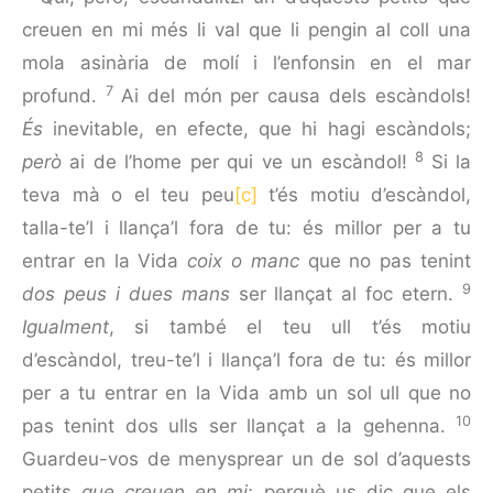
creuen en mi més li val que li pengin al coll una
mola asinària de molí i l’enfonsin en el mar
7
profund.
Ai del món per causa dels escàndols!
És
inevitable, en efecte, que hi hagi escàndols;
8
però
ai de l’home per qui ve un escàndol!
Si la
teva mà o el teu peu
[c]
t’és motiu d’escàndol,
talla-te’l i llança’l fora de tu: és millor per a tu
entrar en la Vida
coix o manc
que no pas tenint
9
dos peus i dues mans
ser llançat al foc etern.
Igualment
, si també el teu ull t’és motiu
d’escàndol, treu-te’l i llança’l fora de tu: és millor
per a tu entrar en la Vida amb un sol ull que no
10
pas tenint dos ulls ser llançat a la gehenna.
Guardeu-vos de menysprear un de sol d’aquests
petits
que creuen en mi
; perquè us dic que els