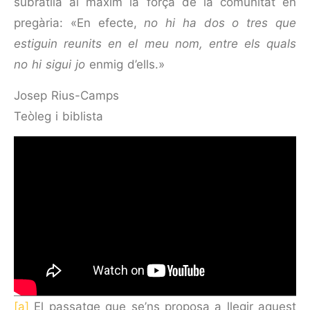
subratlla al màxim la força de la comunitat en
pregària: «En efecte,
no hi ha dos o tres que
estiguin reunits en el meu nom, entre els quals
no hi sigui jo
enmig d’ells.»
Josep Rius-Camps
Teòleg i biblista
[a]
El passatge que se’ns proposa a llegir aquest