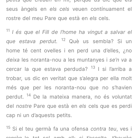
seus àngels en
els cels
veuen contínuament el
rostre del meu Pare que està en
els
cels.
11
I és que el Fill de l’home ha vingut a salvar el
12
que estava perdut.
Què us sembla? Si un
home té cent ovelles i en perd una d’elles, ¿no
deixa
les noranta-nou a les muntanyes i
se’n va
a
13
cercar la que estava perduda?
I si l’arriba a
trobar, us dic en veritat que s’alegra per ella molt
més que per les noranta-nou que no s’havien
14
perdut.
De la mateixa manera, no és voluntat
del
nostre
Pare que està en
els
cels que es perdi
cap ni un d’aquests petits.
15
Si el teu germà fa una ofensa
contra teu
, ves i
reprèn-lo tot sol amb ell; si t’escolta, t’hauràs