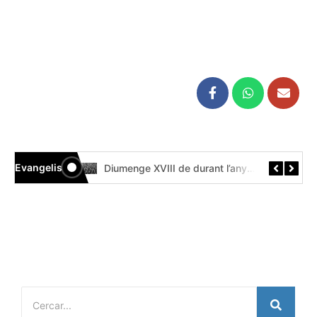
Evangelis
Diumenge XIX de durant l’any // Mt 14,22-33 Còdex Beza
Diumenge XVIII de durant l’any // Mt 14,13-21 Códice Beza