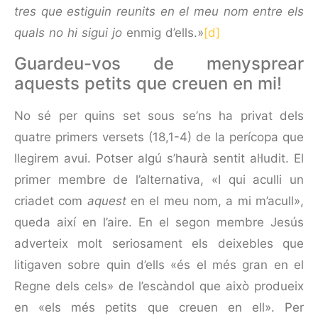
tres que estiguin reunits en el meu nom entre els
quals no hi sigui jo
enmig d’ells.»
[d]
Guardeu-vos de menysprear
aquests petits que creuen en mi!
No sé per quins set sous se’ns ha privat dels
quatre primers versets (18,1-4) de la perícopa que
llegirem avui. Potser algú s’haurà sentit al·ludit. El
primer membre de l’alternativa, «I qui aculli un
criadet com
aquest
en el meu nom, a mi m’acull»,
queda així en l’aire. En el segon membre Jesús
adverteix molt seriosament els deixebles que
litigaven sobre quin d’ells «és el més gran en el
Regne dels cels» de l’escàndol que això produeix
en «els més petits que creuen en ell». Per