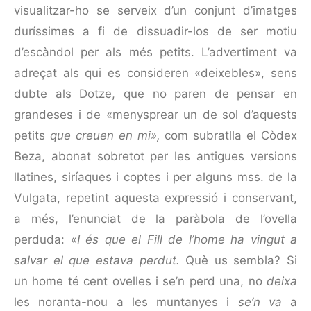
visualitzar-ho se serveix d’un conjunt d’imat­ges
duríssimes a fi de dissuadir-los de ser motiu
d’escàndol per als més petits. L’advertiment va
adreçat als qui es consideren «deixebles», sens
dubte als Dotze, que no paren de pensar en
grandeses i de «menysprear un de sol d’aquests
petits
que creuen en mi»,
com subratlla el Còdex
Beza, abonat sobretot per les antigues versions
llatines, siríaques i coptes i per alguns mss. de la
Vulgata, repetint aquesta expressió i conservant,
a més, l’enunciat de la paràbola de l’ovella
perduda: «
I és que el Fill de l’home ha vingut a
salvar el que estava perdut.
Què us sembla? Si
un home té cent ovelles i se’n perd una, no
deixa
les noranta-nou a les muntanyes i
se’n va
a