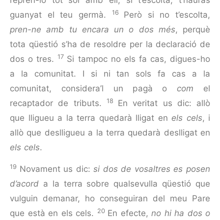
16
guanyat el teu germà.
Però si no t’escolta,
pren-ne amb tu encara un o dos més
, perquè
tota qüestió s’ha de resoldre per la declaració de
17
dos o tres.
Si tampoc no els fa cas, digues-ho
a la comunitat. I si ni tan sols fa cas a la
comunitat, considera’l un pagà o
com
el
18
recaptador de tributs.
En veritat us dic: allò
que lligueu a la terra quedarà lligat en
els
cels
, i
allò que deslligueu a la terra quedarà deslligat en
els cels
.
19
Novament us dic:
si dos de vosaltres es posen
d’acord
a la terra sobre qualsevulla qüestió que
vulguin demanar, ho conseguiran del meu Pare
20
que està en els cels.
En efecte,
no hi ha dos o