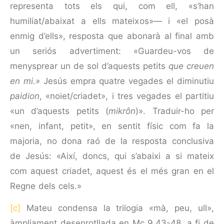
representa tots els qui, com ell, «s’han
humiliat/abaixat a ells mateixos»— i «el posà
enmig d’ells», resposta que abonarà al final amb
un seriós advertiment: «Guardeu-vos de
menysprear un de sol d’aquests petits
que creuen
en mi.»
Jesús empra quatre vegades el diminutiu
paidion
, «noiet/criadet», i tres vegades el partitiu
«un d’aquests petits (
mikrôn
)». Traduir-ho per
«nen, infant, petit», en sentit físic com fa la
majoria, no dona raó de la resposta conclusiva
de Jesús: «Així, doncs, qui s’abaixi a si mateix
com aquest criadet, aquest és el més gran en el
Regne dels cels.»
[c]
Mateu condensa la trilogia «mà, peu, ull»,
àmpliament desenrotllada en Mc 9,43-48, a fi de