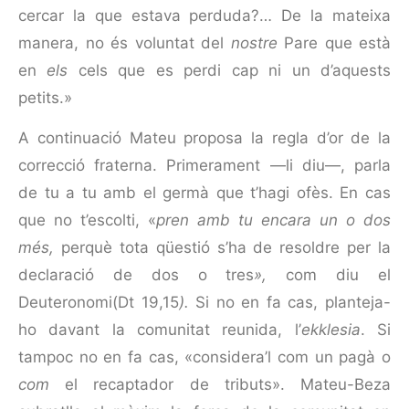
cercar la que estava perduda?… De la mateixa
manera, no és voluntat del
nostre
Pare que està
en
els
cels que es perdi cap ni un d’aquests
petits.»
A continuació Mateu proposa la regla d’or de la
correcció fraterna. Primerament —li diu—, parla
de tu a tu amb el germà que t’hagi ofès. En cas
que no t’escolti, «
pren amb tu encara un o dos
més,
perquè tota qüestió s’ha de resoldre per la
declaració de dos o tres
»,
com diu el
Deuteronomi(Dt 19,15
).
Si no en fa cas, planteja-
ho davant la comunitat reunida, l’
ekklesia
. Si
tampoc no en fa cas, «considera’l com un pagà o
com
el recaptador de tributs». Mateu-Beza