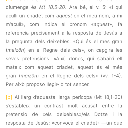
diumenge és
Mt 18,5-20
. Ara bé, el v. 5: «I qui
aculli un criadet com
aquest
en el meu nom, a mi
m’acull», com indica el pronom «
aquest
», fa
referència precisament a la resposta de Jesús a
la pregunta dels deixebles: «Qui és el més gran
(
meizôn
) en el Regne dels cels», on capgira les
seves pretensions: «Així, doncs, qui s’abaixi ell
mateix com aquest criadet, aquest és el més
gran (
meizôn
) en el Regne dels cels» (vv. 1-4).
Per això proposo llegir-lo tot sencer.
[b]
Al llarg d’aquesta llarga perícopa (Mt 18,1-20)
s’estableix un contrast molt acusat entre la
pretensió de «els deixebles»/els Dotze i la
resposta de Jesús: «convocà el criadet» —un que