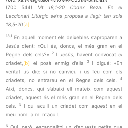
Foto: karl-magnuson-MvxMvPO3S1M-unsplash
(700 544)
Mt 18,1-20 Còdex Beza. En el
Leccionari Litúrgic se’ns proposa a llegir tan sols
18,5-20
[a]
18,1
En aquell moment els deixebles s’aproparen a
Jesús dient: «Qui és, doncs, el més gran en el
2
Regne dels cels?»
I
Jesús
, havent convocat
el
3
criadet,
[b]
el posà enmig d’ells
i digué: «En
veritat us dic: si no canvieu i us feu com els
4
criadets, no entrareu en el Regne dels cels.
Així, doncs, qui s’abaixi ell mateix com aquest
criadet, aquest és el més gran en el Regne dels
5
cels.
I qui aculli un criadet com
aquest
en el
meu nom, a mi m’acull.
6
Qui, però, escandalitzi un d’aquests petits que