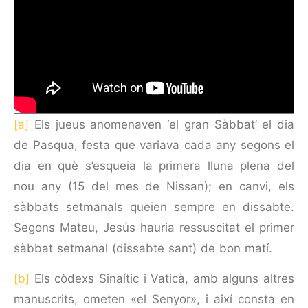
[a]
Els jueus anomenaven ‘el gran Sàbbat’ el dia
de Pasqua, festa que variava cada any segons el
dia en què s’esqueia la primera lluna plena del
nou any (15 del mes de Nissan); en canvi, els
sàbbats setmanals queien sempre en dissabte.
Segons Mateu, Jesús hauria ressuscitat el primer
sàbbat setmanal (dissabte sant) de bon matí.
[b]
Els còdexs Sinaític i Vaticà, amb alguns altres
manuscrits, ometen «el Senyor», i així consta en