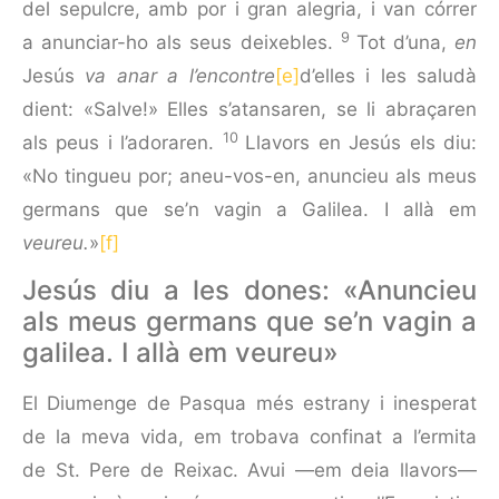
del sepulcre, amb por i gran alegria, i van córrer
9
a anunciar-ho als seus deixebles.
Tot d’una,
en
Jesús
va
anar a l’encontre
[e]
d’elles i les saludà
dient: «Sal­ve!» Elles s’atansaren, se li abraçaren
10
als peus i l’adoraren.
Llavors en Jesús els diu:
«No tingueu por; aneu-vos-en, anuncieu als meus
germans que se’n vagin a Galilea. I allà em
veureu.
»
[f]
Jesús diu a les dones: «Anuncieu
als meus germans que se’n vagin a
galilea. I allà em veureu»
El Diumenge de Pasqua més estrany i inesperat
de la meva vida, em trobava confinat a l’ermita
de St. Pere de Reixac. Avui —em deia llavors—