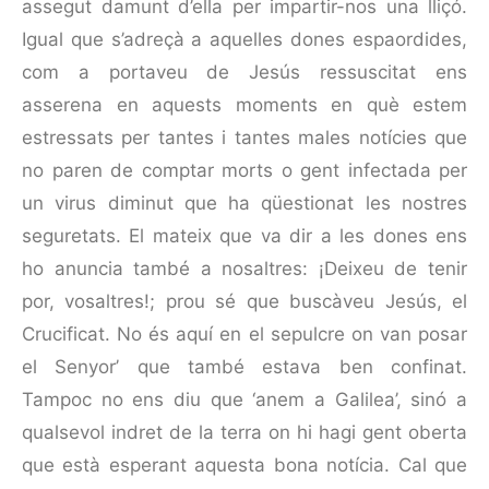
assegut damunt d’ella per impartir-nos una lliçó.
Igual que s’adreçà a aquelles dones espaordides,
com a porta­veu de Jesús ressuscitat ens
asserena en aquests moments en què estem
estressats per tantes i tantes males notícies que
no paren de comptar morts o gent infectada per
un virus diminut que ha qüestionat les nostres
seguretats. El mateix que va dir a les dones ens
ho anuncia també a nosaltres: ¡Deixeu de tenir
por, vosaltres!; prou sé que buscàveu Jesús, el
Crucificat. No és aquí en el sepulcre on van posar
el Senyor’ que també estava ben confinat.
Tampoc no ens diu que ‘anem a Galilea’, sinó a
qualsevol indret de la terra on hi hagi gent oberta
que està esperant aquesta bona notícia. Cal que