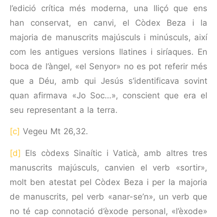
l’edició crítica més moderna, una lliçó que ens
han conservat, en canvi, el Còdex Beza i la
majoria de manuscrits majúsculs i minúsculs, així
com les antigues versions llatines i siríaques. En
boca de l’àngel, «el Senyor» no es pot referir més
que a Déu, amb qui Jesús s’identificava sovint
quan afirmava «Jo Soc…», conscient que era el
seu representant a la terra.
[c]
Vegeu Mt 26,32.
[d]
Els còdexs Sinaític i Vaticà, amb altres tres
manuscrits majúsculs, canvien el verb «sortir»,
molt ben atestat pel Còdex Beza i per la majoria
de manuscrits, pel verb «anar-se’n», un verb que
no té cap connotació d’èxode personal, «l’èxode»