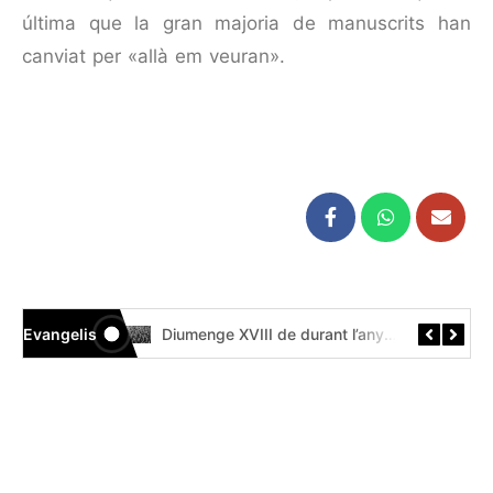
última que la gran majoria de manuscrits han
canviat per «allà em veuran».
Evangelis
Diumenge XIX de durant l’any // Mt 14,22-33 Còdex Beza
Diumenge XVIII de durant l’any // Mt 14,13-21 Códice Beza