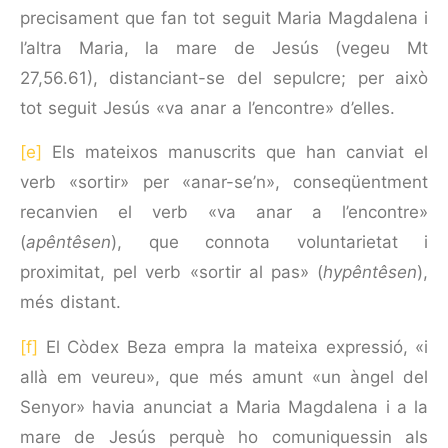
precisa­ment que fan tot seguit Maria Magdalena i
l’altra Maria, la mare de Jesús (vegeu Mt
27,56.61), distanciant-se del sepulcre; per això
tot seguit Jesús «va anar a l’encontre» d’elles.
[e]
Els mateixos manuscrits que han canviat el
verb «sortir» per «anar-se’n», conseqüentment
recanvien el verb «va anar a l’encontre»
(
apêntêsen
), que connota voluntarietat i
proximitat, pel verb «sortir al pas» (
hypêntêsen
),
més distant.
[f]
El Còdex Beza empra la mateixa expressió, «i
allà em veureu», que més amunt «un àngel del
Senyor» havia anunciat a Maria Magdalena i a la
mare de Jesús perquè ho comuniquessin als