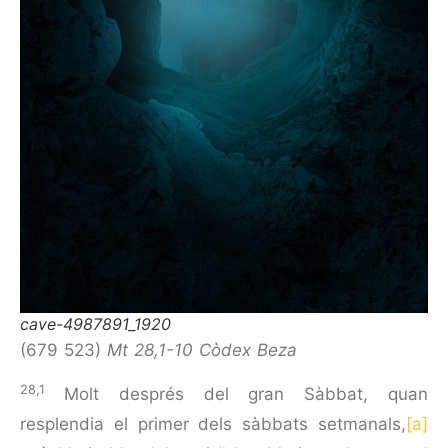
cave-4987891_1920
(679 523)
Mt 28,1-10 Còdex Beza
28,1
Molt després del gran Sàbbat, quan
resplendia el primer dels sàbbats setmanals,
[a]