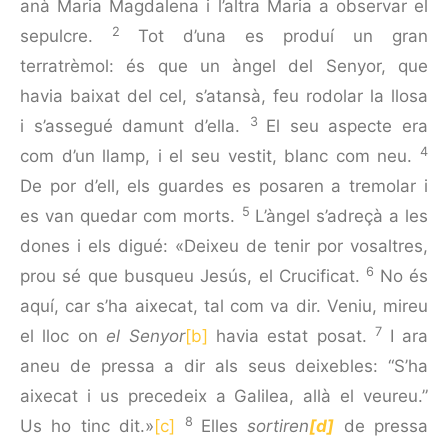
anà Maria Magdalena i l’altra Maria a observar el
2
sepulcre.
Tot d’una es produí un gran
terratrèmol: és que un àngel del Senyor, que
havia baixat del cel, s’atansà, feu rodolar la llosa
3
i s’assegué damunt d’ella.
El seu aspecte era
4
com d’un llamp, i el seu vestit, blanc com neu.
De por d’ell, els guardes es posaren a tremolar i
5
es van quedar com morts.
L’àngel s’adreçà a les
dones i els digué: «Deixeu de tenir por vosaltres,
6
prou sé que busqueu Jesús, el Crucificat.
No és
aquí, car s’ha aixecat, tal com va dir. Veniu, mireu
7
el lloc on
el Senyor
[b]
havia estat posat.
I ara
aneu de pressa a dir als seus deixebles: “S’ha
aixecat i us precedeix a Galilea, allà el veureu.”
8
Us ho tinc dit.»
[c]
Elles
sortiren
[d]
de pressa