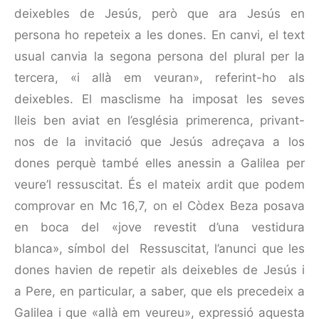
deixebles de Jesús, però que ara Jesús en
persona ho repeteix a les dones. En canvi, el text
usual canvia la segona persona del plural per la
tercera, «i allà em veuran», referint-ho als
deixebles. El masclisme ha imposat les seves
lleis ben aviat en l’església primerenca, privant-
nos de la invitació que Jesús adreçava a los
dones perquè també elles anessin a Galilea per
veure’l ressuscitat. És el mateix ardit que podem
comprovar en Mc 16,7, on el Còdex Beza posava
en boca del «jove revestit d’una vestidura
blanca», símbol del Ressuscitat, l’anunci que les
dones havien de repetir als deixebles de Jesús i
a Pere, en particular, a saber, que els precedeix a
Galilea i que «allà em veureu», expressió aquesta