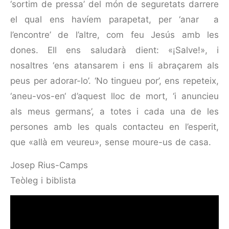
‘sortim de pressa’ del món de seguretats darrere
el qual ens havíem parapetat, per ‘anar a
l’encontre’ de l’altre, com feu Jesús amb les
dones. Ell ens saludarà dient: «¡Salve!», i
nosaltres ‘ens atansarem i ens li abraçarem als
peus per adorar-lo’. ‘No tingueu por’, ens repeteix,
‘aneu-vos-en‘ d’aquest lloc de mort, ‘i anuncieu
als meus germans’, a totes i cada una de les
persones amb les quals contacteu en l’esperit,
que «allà em veureu», sense moure-us de casa.
Josep Rius-Camps
Teòleg i biblista