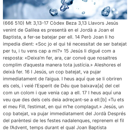
(666 510) Mt 3,13-17 Còdex Beza 3,13 Llavors Jesús
venint de Galilea es presentà en el Jordà a Joan el
Baptista, a fer-se batejar per ell. 14 Però Joan li ho
impedia dient: «Soc jo el qui té necessitat de ser batejat
per tu, i tu vens cap a mi?» 15 Jesús li digué com a
resposta: «Deixa’m fer, ara, car convé que nosaltres
complim d’aquesta manera tota justícia.» Aleshores el
deixà fer. 16 I Jesús, un cop batejat, va pujar
immediatament de l’aigua. I heus aquí que se li obriren
els cels, i veié l’Esperit de Déu que baixava[a] del cel
com un colom i que venia cap a ell. 17 I heus aquí una
veu que des dels cels deia adreçant-se a ell:[b] «Tu ets
el meu Fill, l’estimat, en qui m’he complagut.» Jesús, un
cop batejat, va pujar immediatament del Jordà Després
del parèntesi de les festes nadalenques, reprenem el fil
de l’Advent, temps durant el qual Joan Baptista