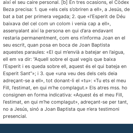
així el seu caire personal. [b] En tres ocasions, el Còdex
Beza precisa: 1. que «els cels s’obriren a ell», a Jesús, de
bat a bat per primera vegada; 2. que «l’Esperit de Déu
baixava del cel com un colom i venia cap a ell»,
assenyalant així la persona en qui d’ara endavant
restaria permanentment, com ens n’informa Joan en el
seu escrit, quan posa en boca de Joan Baptista
aquestes paraules: «El qui m’envià a batejar en l’aigua,
ell em va dir: “Aquell sobre el qual vegis que baixa
l’Esperit i es queda sobre ell, aquest és el qui bateja en
Esperit Sant”»; i 3. que «una veu des dels cels deia
adreçant-se a ell», tot donant-li el «tu»: «Tu ets el meu
Fill, l’estimat, en qui m’he complagut.» Els atres mss. ho
consignen en forma indicativa: «Aquest és el meu Fill,
l’estimat, en qui m’he complagut», adreçant-se per tant,
no a Jesús, sinó a Joan Baptista que n’era testimoni
presencial.