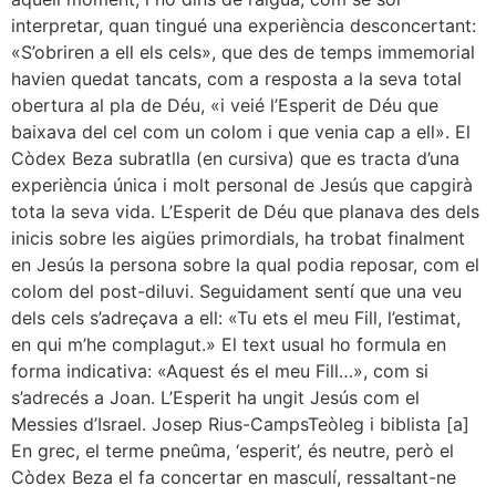
interpretar, quan tingué una experiència desconcertant:
«S’obriren a ell els cels», que des de temps immemorial
havien quedat tancats, com a resposta a la seva total
obertura al pla de Déu, «i veié l’Esperit de Déu que
baixava del cel com un colom i que venia cap a ell». El
Còdex Beza subratlla (en cursiva) que es tracta d’una
experiència única i molt personal de Jesús que capgirà
tota la seva vida. L’Esperit de Déu que planava des dels
inicis sobre les aigües primordials, ha trobat finalment
en Jesús la persona sobre la qual podia reposar, com el
colom del post-diluvi. Seguidament sentí que una veu
dels cels s’adreçava a ell: «Tu ets el meu Fill, l’estimat,
en qui m’he complagut.» El text usual ho formula en
forma indicativa: «Aquest és el meu Fill…», com si
s’adrecés a Joan. L’Esperit ha ungit Jesús com el
Messies d’Israel. Josep Rius-CampsTeòleg i biblista [a]
En grec, el terme pneûma, ‘esperit’, és neutre, però el
Còdex Beza el fa concertar en masculí, ressaltant-ne