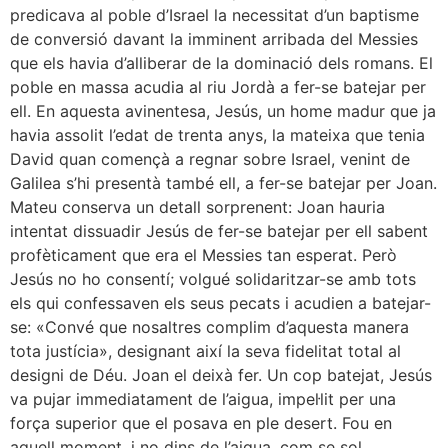
predicava al poble d’Israel la necessitat d’un baptisme
de conversió davant la imminent arribada del Messies
que els havia d’alliberar de la dominació dels romans. El
poble en massa acudia al riu Jordà a fer-se batejar per
ell. En aquesta avinentesa, Jesús, un home madur que ja
havia assolit l’edat de trenta anys, la mateixa que tenia
David quan començà a regnar sobre Israel, venint de
Galilea s’hi presentà també ell, a fer-se batejar per Joan.
Mateu conserva un detall sorprenent: Joan hauria
intentat dissuadir Jesús de fer-se batejar per ell sabent
profèticament que era el Messies tan esperat. Però
Jesús no ho consentí; volgué solidaritzar-se amb tots
els qui confessaven els seus pecats i acudien a batejar-
se: «Convé que nosaltres complim d’aquesta manera
tota justícia», designant així la seva fidelitat total al
designi de Déu. Joan el deixà fer. Un cop batejat, Jesús
va pujar immediatament de l’aigua, impel·lit per una
força superior que el posava en ple desert. Fou en
aquell moment, i no dins de l’aigua, com se sol